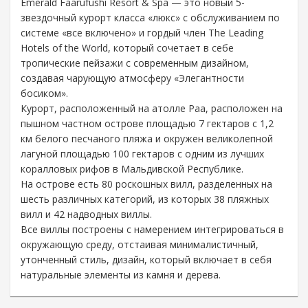
Emerald Faarufushi Resort & Spa — это новый 5-
звездочный курорт класса «люкс» с обслуживанием по
системе «все включено» и гордый член The Leading
Hotels of the World, который сочетает в себе
тропические пейзажи с современным дизайном,
создавая чарующую атмосферу «Элегантности
босиком».
Курорт, расположенный на атолле Раа, расположен на
пышном частном острове площадью 7 гектаров с 1,2
км белого песчаного пляжа и окружен великолепной
лагуной площадью 100 гектаров с одним из лучших
коралловых рифов в Мальдивской Республике.
На острове есть 80 роскошных вилл, разделенных на
шесть различных категорий, из которых 38 пляжных
вилл и 42 надводных виллы.
Все виллы построены с намерением интегрироваться в
окружающую среду, отстаивая минималистичный,
утонченный стиль, дизайн, который включает в себя
натуральные элементы из камня и дерева.